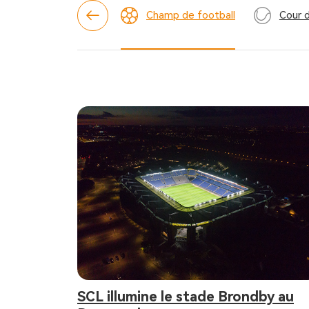
Champ de football
Cour d
SCL illumine le stade Brondby au