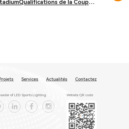
tadiumQualifications de la Coupe
u Monde & Matches de l'AFCON
Projets
Services
Actualités
Contactez
eader of LED Sports Lighting
Website QR code