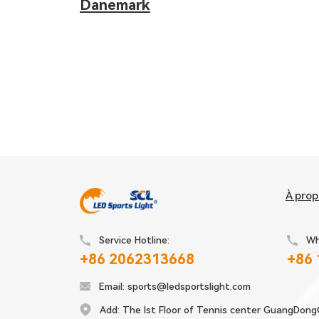
Danemark
À pro
Service Hotline:
Wh
+86 2062313668
+86
Email:
sports@ledsportslight.com
Add:
The lst Floor of Tennis center GuangDong