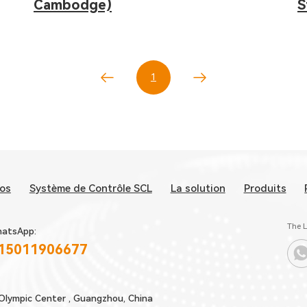
Cambodge)
S
d
1
pos
Système de Contrôle SCL
La solution
Produits
The L
atsApp:
 15011906677
Olympic Center , Guangzhou, China