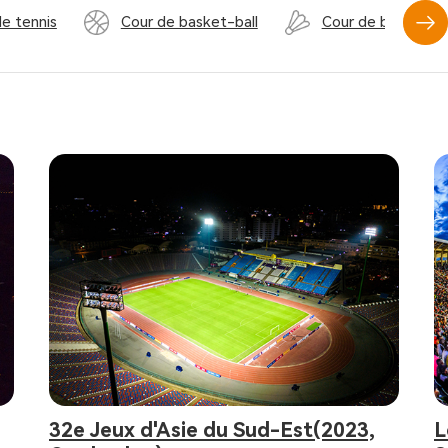
e tennis
Cour de basket-ball
Cour de badminto
32e Jeux d'Asie du Sud-Est(2023,
L