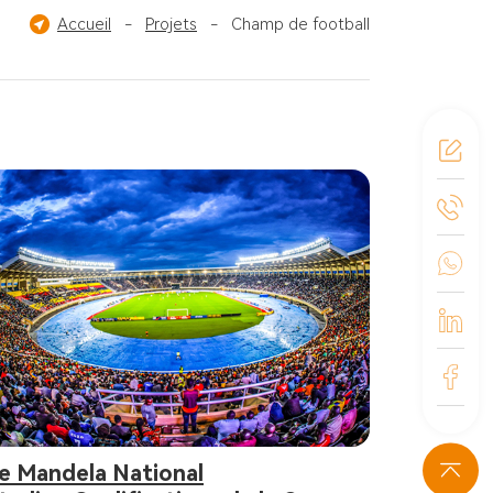
n
Accueil
Poo de natation
-
Projets
-
Champ de football
Champ de hockey sur glace
e Mandela National